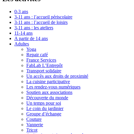
0-3 ans
3-11 ans : l’accueil périscolaire
3-11 ans : l’accueil de loisirs
3-11 ans : les ateliers
11-14 ans
A partir de 14 ans
Adultes
Yoga
Repair café
France Services
FabLab L’Entrepôt
Transport solidaire
Un accès aux droits de proximité
La cuisine participative
Les rendez-vous numériques
Soutien aux associations
Découverte du monde
Un temps pour soi
Le coin du jardinier
Groupe d’échange
Couture
Vannerie
Tricot