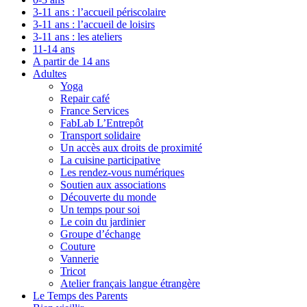
3-11 ans : l’accueil périscolaire
3-11 ans : l’accueil de loisirs
3-11 ans : les ateliers
11-14 ans
A partir de 14 ans
Adultes
Yoga
Repair café
France Services
FabLab L’Entrepôt
Transport solidaire
Un accès aux droits de proximité
La cuisine participative
Les rendez-vous numériques
Soutien aux associations
Découverte du monde
Un temps pour soi
Le coin du jardinier
Groupe d’échange
Couture
Vannerie
Tricot
Atelier français langue étrangère
Le Temps des Parents