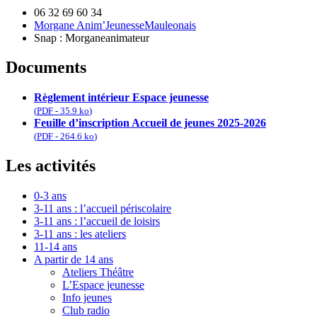
06 32 69 60 34
Morgane Anim’JeunesseMauleonais
Snap : Morganeanimateur
Documents
Règlement intérieur Espace jeunesse
(
PDF
-
35.9 ko
)
Feuille d’inscription Accueil de jeunes 2025-2026
(
PDF
-
264.6 ko
)
Les activités
0-3 ans
3-11 ans : l’accueil périscolaire
3-11 ans : l’accueil de loisirs
3-11 ans : les ateliers
11-14 ans
A partir de 14 ans
Ateliers Théâtre
L’Espace jeunesse
Info jeunes
Club radio