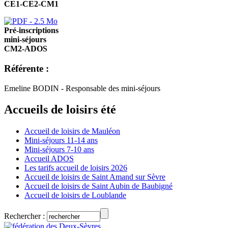
CE1-CE2-CM1
Pré-inscriptions
mini-séjours
CM2-ADOS
Référente :
Emeline BODIN - Responsable des mini-séjours
Accueils de loisirs été
Accueil de loisirs de Mauléon
Mini-séjours 11-14 ans
Mini-séjours 7-10 ans
Accueil ADOS
Les tarifs accueil de loisirs 2026
Accueil de loisirs de Saint Amand sur Sèvre
Accueil de loisirs de Saint Aubin de Baubigné
Accueil de loisirs de Loublande
Rechercher :